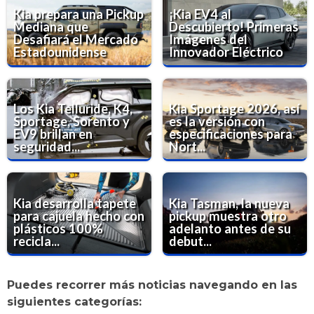
Kia prepara una Pickup
¡Kia EV4 al
Mediana que
Descubierto! Primeras
Desafiará el Mercado
Imágenes del
Estadounidense
Innovador Eléctrico
Los Kia Telluride, K4,
Kia Sportage 2026, así
Sportage, Sorento y
es la versión con
EV9 brillan en
especificaciones para
seguridad...
Nort...
Kia desarrolla tapete
Kia Tasman, la nueva
para cajuela hecho con
pickup muestra otro
plásticos 100%
adelanto antes de su
recicla...
debut...
Puedes recorrer más noticias navegando en las
siguientes categorías: