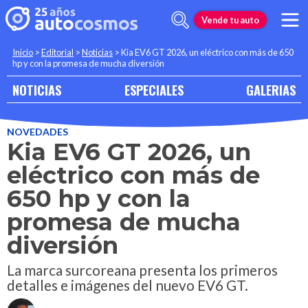
Vende tu auto
Inicio
>
Editorial
>
Noticias
>
Kia EV6 GT 2026, un eléctrico con más de 650
hp y con la promesa de mucha diversión
NOTICIAS
ESPECIALES
GALERIAS
NOVEDADES
Kia EV6 GT 2026, un
eléctrico con más de
650 hp y con la
promesa de mucha
diversión
La marca surcoreana presenta los primeros
detalles e imágenes del nuevo EV6 GT.