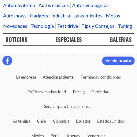
Automovilismo
Autos clásicos
Autos ecológicos
Autoshows
Gadgets
Industria
Lanzamientos
Motos
Novedades
Tecnología
Test drive
Tips y Consejos
Tuning
NOTICIAS
ESPECIALES
GALERIAS
Vende tu auto
La empresa
Atención al cliente
Términos y condiciones
Políticas de privacidad
Pricing
Publicidad
Servicio para Concesionarias
Argentina
Chile
Colombia
Ecuador
Estados Unidos
México
Perú
Uruguay
Venezuela