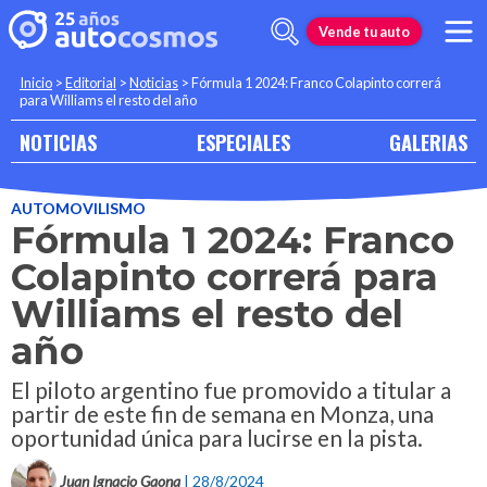
Vende tu auto
Inicio
>
Editorial
>
Noticias
>
Fórmula 1 2024: Franco Colapinto correrá
para Williams el resto del año
NOTICIAS
ESPECIALES
GALERIAS
AUTOMOVILISMO
Fórmula 1 2024: Franco
Colapinto correrá para
Williams el resto del
año
El piloto argentino fue promovido a titular a
partir de este fin de semana en Monza, una
oportunidad única para lucirse en la pista.
Juan Ignacio Gaona
| 28/8/2024