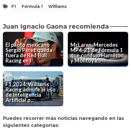
F1
Fórmula 1
Williams
Juan Ignacio Gaona recomienda
El piloto mexicano
McLaren-Mercedes
Sergio Pérez queda
MP4-21 de Fórmula 1
fuera de Red Bull
que condujo Hamilton
Racing en l...
y Montoya...
F1 2024: Williams
Racing admite el uso
de Inteligencia
Artificial p...
Puedes recorrer más noticias navegando en las
siguientes categorías: