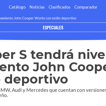
Catálogo
Noticias
Clasificados
Comparador
uipamiento John Cooper Works con estilo deportivo
ESPECIALES
er S tendrá nive
ento John Coop
o deportivo
BMW, Audi y Mercedes que cuentan con versiones 
eño.