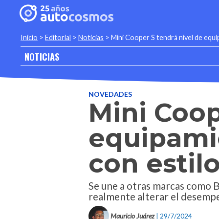
Inicio
>
Editorial
>
Noticias
>
Mini Cooper S tendrá nivel de eq
NOTICIAS
NOVEDADES
Mini Coop
equipami
con estil
Se une a otras marcas como 
realmente alterar el desemp
Mauricio Juárez
| 29/7/2024