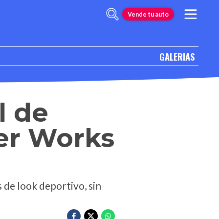
Vende tu auto
GALERIAS
l de
er Works
de look deportivo, sin