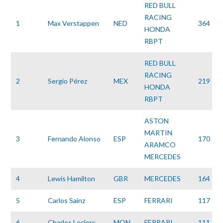
RED BULL
RACING
1
Max Verstappen
NED
364
HONDA
RBPT
RED BULL
RACING
2
Sergio Pérez
MEX
219
HONDA
RBPT
ASTON
MARTIN
3
Fernando Alonso
ESP
170
ARAMCO
MERCEDES
4
Lewis Hamilton
GBR
MERCEDES
164
5
Carlos Sainz
ESP
FERRARI
117
6
Charles Leclerc
MON
FERRARI
111