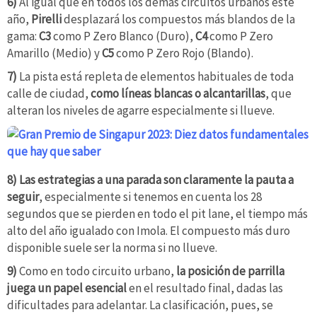
6)
Al igual que en todos los demás circuitos urbanos este
año,
Pirelli
desplazará los compuestos más blandos de la
gama:
C3
como P Zero Blanco (Duro),
C4
como P Zero
Amarillo (Medio) y
C5
como P Zero Rojo (Blando).
7)
La pista está repleta de elementos habituales de toda
calle de ciudad,
como líneas blancas o alcantarillas
, que
alteran los niveles de agarre especialmente si llueve.
8)
Las estrategias a una parada son claramente la pauta a
seguir
, especialmente si tenemos en cuenta los 28
segundos que se pierden en todo el pit lane, el tiempo más
alto del año igualado con Imola. El compuesto más duro
disponible suele ser la norma si no llueve.
9)
Como en todo circuito urbano,
la posición de parrilla
juega un papel esencial
en el resultado final, dadas las
dificultades para adelantar. La clasificación, pues, se