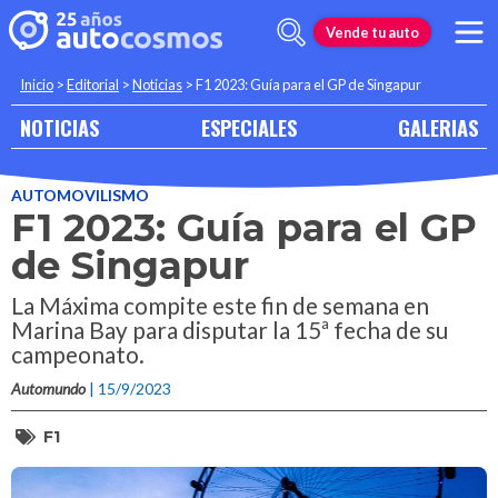
Vende tu auto
Inicio
>
Editorial
>
Noticias
>
F1 2023: Guía para el GP de Singapur
NOTICIAS
ESPECIALES
GALERIAS
AUTOMOVILISMO
F1 2023: Guía para el GP
de Singapur
La Máxima compite este fin de semana en
Marina Bay para disputar la 15ª fecha de su
campeonato.
Automundo
| 15/9/2023
F1