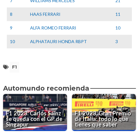
7
WILLIAMS MERCEDES
21
8
HAAS FERRARI
11
9
ALFA ROMEO FERRARI
10
10
ALPHATAURI HONDA RBPT
3
F1
Automundo recomienda
F1 2023: Carlos Sainz
F1 2023, Gran Premio
se queda con el GP de
de Italia: todo lo que
Singapur
tienes que saber