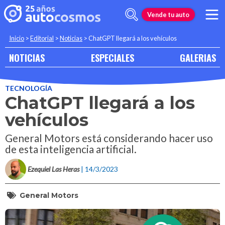
Vende tu auto
Inicio
>
Editorial
>
Noticias
>
ChatGPT llegará a los vehículos
NOTICIAS
ESPECIALES
GALERIAS
TECNOLOGÍA
ChatGPT llegará a los
vehículos
General Motors está considerando hacer uso
de esta inteligencia artificial.
Ezequiel Las Heras
| 14/3/2023
General Motors