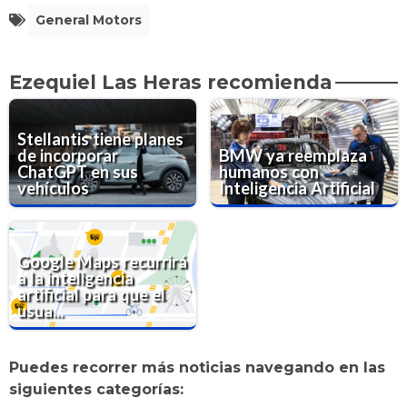
General Motors
Ezequiel Las Heras recomienda
Stellantis tiene planes
de incorporar
BMW ya reemplaza
ChatGPT en sus
humanos con
vehículos
Inteligencia Artificial
Google Maps recurrirá
a la inteligencia
artificial para que el
usua...
Puedes recorrer más noticias navegando en las
siguientes categorías: