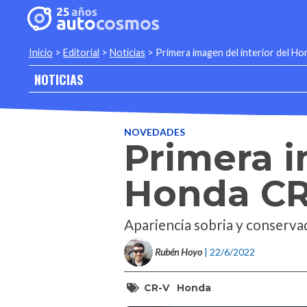
Inicio
>
Editorial
>
Noticias
>
Primera imagen del interior del H
NOTICIAS
NOVEDADES
Primera i
Honda CR
Apariencia sobria y conservad
Rubén Hoyo
| 22/6/2022
CR-V
Honda