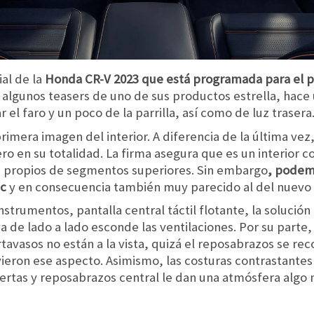
ial de la
Honda CR-V 2023 que está programada para el pr
o algunos teasers de uno de sus productos estrella, hac
el faro y un poco de la parrilla, así como de luz trasera
 primera imagen del interior. A diferencia de la última v
ro en su totalidad. La firma asegura que es un interior c
e propios de segmentos superiores. Sin embargo
, podem
ic
y en consecuencia también muy parecido al del nuevo 
trumentos, pantalla central táctil flotante, la solución 
va de lado a lado esconde las ventilaciones. Por su parte
rtavasos no están a la vista, quizá el reposabrazos se rec
ieron ese aspecto. Asimismo, las costuras contrastantes
ertas y reposabrazos central le dan una atmósfera algo