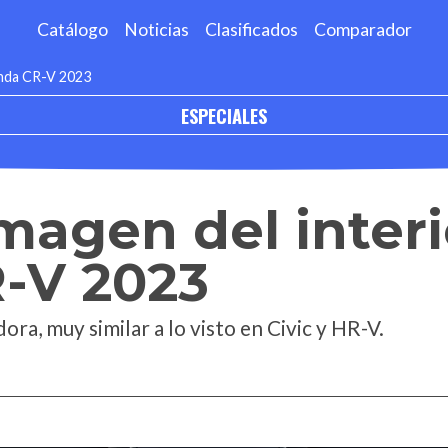
Catálogo
Noticias
Clasificados
Comparador
onda CR-V 2023
ESPECIALES
magen del interi
-V 2023
ora, muy similar a lo visto en Civic y HR-V.