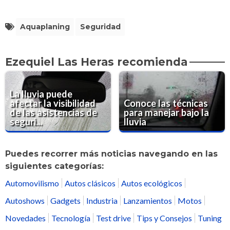
Aquaplaning
Seguridad
Ezequiel Las Heras recomienda
La lluvia puede
afectar la visibilidad
Conoce las técnicas
de las asistencias de
para manejar bajo la
seguri...
lluvia
Puedes recorrer más noticias navegando en las
siguientes categorías:
Automovilismo
Autos clásicos
Autos ecológicos
Autoshows
Gadgets
Industria
Lanzamientos
Motos
Novedades
Tecnología
Test drive
Tips y Consejos
Tuning