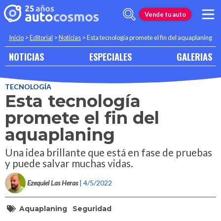
Vende tu auto
Inicio
>
Editorial
>
Noticias
>
Esta tecnología promete el fin del aquaplaning
NOTICIAS
ESPECIALES
GALERIAS
TECNOLOGÍA
Esta tecnología
promete el fin del
aquaplaning
Una idea brillante que está en fase de pruebas
y puede salvar muchas vidas.
Ezequiel Las Heras
| 4/5/2022
Aquaplaning
Seguridad