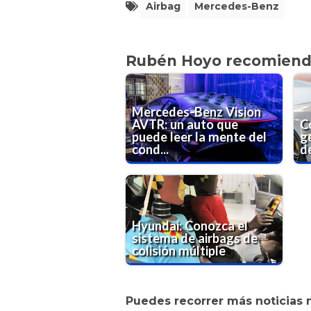
Airbag
Mercedes-Benz
Rubén Hoyo recomien
Mercedes-Benz Vision
AVTR: un auto que
C
puede leer la mente del
g
cond...
d
Hyundai: Conozca el
sistema de airbags de
colisión múltiple
Puedes recorrer más noticias 