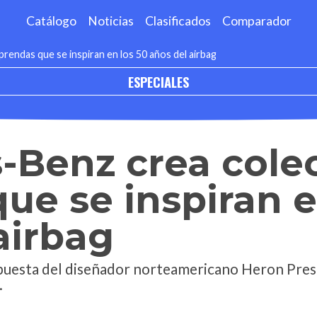
Catálogo
Noticias
Clasificados
Comparador
rendas que se inspiran en los 50 años del airbag
ESPECIALES
-Benz crea cole
ue se inspiran e
airbag
opuesta del diseñador norteamericano Heron Prest
.