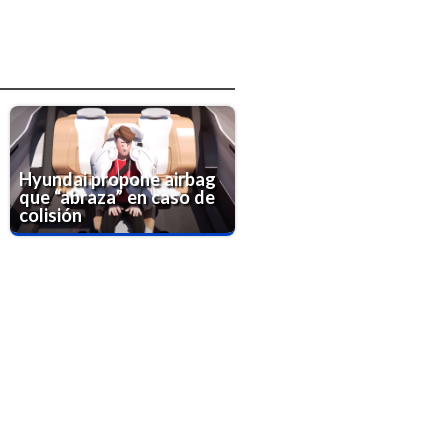
Hyundai propone airbag
que “abraza” en caso de
colisión