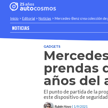
Inicio
>
Editorial
>
Noticias
>
Mercedes-Benz crea colección de p
NOTICIAS
GADGETS
Mercedes
prendas q
años del 
El punto de partida de la pr
este dispositivo de seguridad
Rubén Hoyo
| 1/9/2021