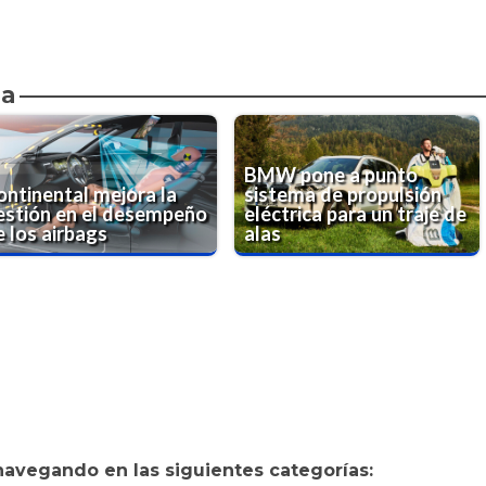
da
BMW pone a punto
ontinental mejora la
sistema de propulsión
estión en el desempeño
eléctrica para un traje de
e los airbags
alas
navegando en las siguientes categorías: