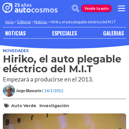
Vende tu auto
Inicio
>
Editorial
>
Noticias
>
Hiriko, el auto plegable eléctrico del M.I.T
NOTICIAS
ESPECIALES
GALERIAS
NOVEDADES
Hiriko, el auto plegable
eléctrico del M.I.T
Empezará a producirse en el 2013.
Jorge Blancarte
| 26/1/2012
Auto Verde
Investigación